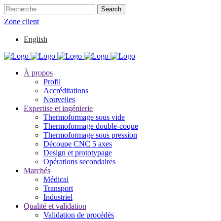
Zone client
English
À propos
Profil
Accréditations
Nouvelles
Expertise et ingénierie
Thermoformage sous vide
Thermoformage double-coque
Thermoformage sous pression
Découpe CNC 5 axes
Design et prototypage
Opérations secondaires
Marchés
Médical
Transport
Industriel
Qualité et validation
Validation de procédés