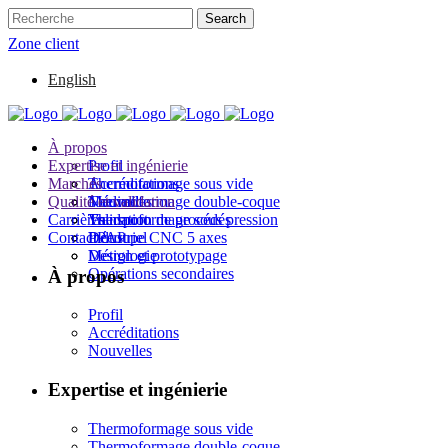
Zone client
English
À propos
Expertise et ingénierie
Profil
Marchés
Accréditations
Thermoformage sous vide
Qualité et validation
Nouvelles
Thermoformage double-coque
Médical
Carrières
Thermoformage sous pression
Transport
Validation de procédés
Contact
Découpe CNC 5 axes
Industriel
PPAP
Design et prototypage
Métrologie
Opérations secondaires
À propos
Profil
Accréditations
Nouvelles
Expertise et ingénierie
Thermoformage sous vide
Thermoformage double-coque