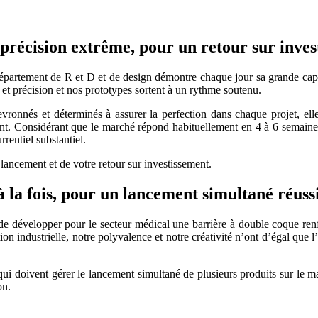
précision extrême, pour un retour sur inves
partement de R et D et de design démontre chaque jour sa grande capac
et précision et nos prototypes sortent à un rythme soutenu.
hevronnés et déterminés à assurer la perfection dans chaque projet, el
nt. Considérant que le marché répond habituellement en 4 à 6 semaines,
rentiel substantiel.
 lancement et de votre retour sur investissement.
à la fois, pour un lancement simultané réuss
sse de développer pour le secteur médical une barrière à double coque r
n industrielle, notre polyvalence et notre créativité n’ont d’égal que l’
 qui doivent gérer le lancement simultané de plusieurs produits sur le 
on.