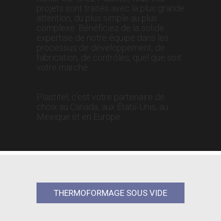
projets sont traités avec la plus grande
attention, du plus simple au plus
complexe. Bénéficiez de la solide
expertise de notre équipe dans les
processus de développement, de
fabrication, de contrôles, quel que soit
votre marché.
Plastitel, c’est votre partenaire de
choix au Canada, aux États-Unis, au
Mexique et en Europe.
THERMOFORMAGE SOUS VIDE