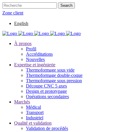
Zone client
English
À propos
Profil
Accréditations
Nouvelles
Expertise et ingénierie
Thermoformage sous vide
Thermoformage double-coque
Thermoformage sous pression
Découpe CNC 5 axes
Design et prototypage
Opérations secondaires
Marchés
Médical
Transport
Industriel
Qualité et validation
Validation de procédés