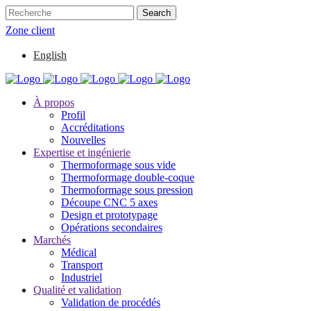
Zone client
English
À propos
Profil
Accréditations
Nouvelles
Expertise et ingénierie
Thermoformage sous vide
Thermoformage double-coque
Thermoformage sous pression
Découpe CNC 5 axes
Design et prototypage
Opérations secondaires
Marchés
Médical
Transport
Industriel
Qualité et validation
Validation de procédés