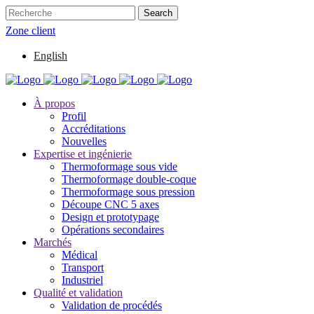
Zone client
English
À propos
Profil
Accréditations
Nouvelles
Expertise et ingénierie
Thermoformage sous vide
Thermoformage double-coque
Thermoformage sous pression
Découpe CNC 5 axes
Design et prototypage
Opérations secondaires
Marchés
Médical
Transport
Industriel
Qualité et validation
Validation de procédés