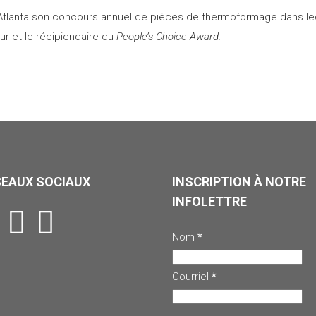
 Atlanta son concours annuel de pièces de thermoformage dans lequ
r et le récipiendaire du
People’s Choice Award.
SEAUX SOCIAUX
INSCRIPTION À NOTRE
INFOLETTRE
Nom
*
Courriel
*