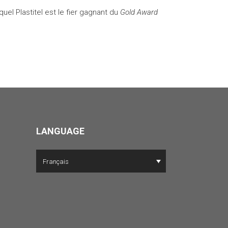
el Plastitel est le fier gagnant du
Gold Award
LANGUAGE
Français