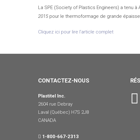
La SPE (Society of Plastics Engineers) a tenu à
2015
pour le thermoformage de grande épaisseu
Cliquez ici pour lire l’article complet
CONTACTEZ-NOUS
RÉ
Plastitel Inc.
2604 rue Debray
Laval (Québec) H7S 2J8
CANADA
1-800-667-2313