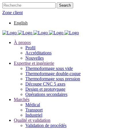
Zone client
English
À propos
Profil
Accréditations
Nouvelles
Expertise et ingénierie
Thermoformage sous vide
Thermoformage double-coque
Thermoformage sous pression
Découpe CNC 5 axes
Design et prototypage
Opérations secondaires
Marchés
Médical
Transport
Industriel
Qualité et validation
Validation de procédés