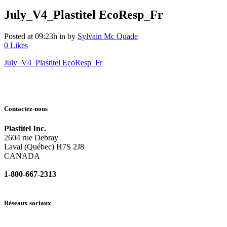
July_V4_Plastitel EcoResp_Fr
Posted at 09:23h
in
by
Sylvain Mc Quade
0
Likes
July_V4_Plastitel EcoResp_Fr
Contactez-nous
Plastitel Inc.
2604 rue Debray
Laval (Québec) H7S 2J8
CANADA
1-800-667-2313
info@
plastitel.com
Réseaux sociaux