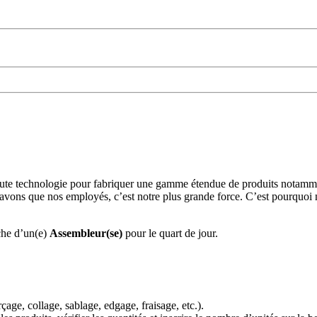
ute technologie pour fabriquer une gamme étendue de produits notamment 
s savons que nos employés, c’est notre plus grande force. C’est pourquo
rche d’un(e)
Assembleur(se)
pour le quart de jour.
rçage, collage, sablage, edgage, fraisage, etc.).