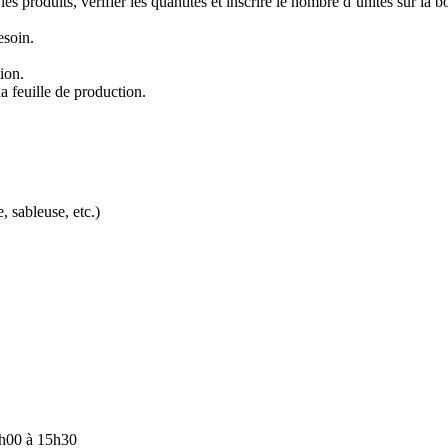
s produits, vérifier les quantités et inscrire le nombre d’unités sur la bo
esoin.
tion.
a feuille de production.
 sableuse, etc.)
 7h00 à 15h30