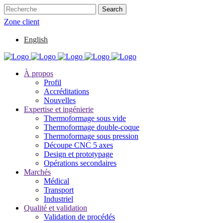
Zone client
English
À propos
Profil
Accréditations
Nouvelles
Expertise et ingénierie
Thermoformage sous vide
Thermoformage double-coque
Thermoformage sous pression
Découpe CNC 5 axes
Design et prototypage
Opérations secondaires
Marchés
Médical
Transport
Industriel
Qualité et validation
Validation de procédés