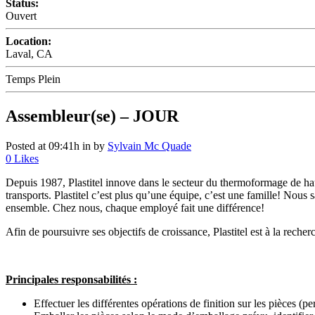
Status:
Ouvert
Location:
Laval, CA
Temps Plein
Assembleur(se) – JOUR
Posted at 09:41h
in
by
Sylvain Mc Quade
0
Likes
Depuis 1987, Plastitel innove dans le secteur du thermoformage de ha
transports. Plastitel c’est plus qu’une équipe, c’est une famille! Nou
ensemble. Chez nous, chaque employé fait une différence!
Afin de poursuivre ses objectifs de croissance, Plastitel est à la reche
Principales responsabilités :
Effectuer les différentes opérations de finition sur les pièces (pe